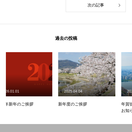
次の記事
過去の投稿
2025.04.04
2023.12.02
挨拶
新年度のご挨拶
年賀状でのごあいさ
お知らせ
ホーム